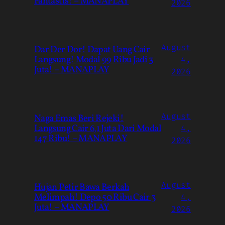
Fantastis! – MANAPLAY
2026
August
Dar Der Dor! Dapat Uang Cair
Langsung! Modal 99 Ribu Jadi 3
4,
Juta! – MANAPLAY
2026
August
Naga Emas Beri Rejeki!
Langsung Cair 6,1 Juta Dari Modal
4,
147 Ribu! – MANAPLAY
2026
August
Hujan Petir Bawa Berkah
Melimpah! Depo 50 Ribu Cair 3
4,
Juta! – MANAPLAY
2026