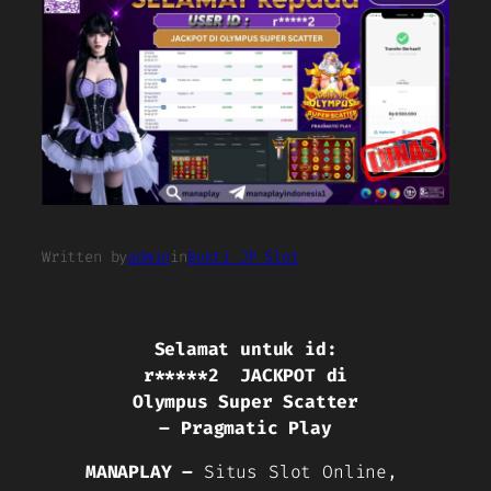
Written by
admin
in
Bukti JP Slot
Selamat untuk id:
r*****2
JACKPOT di
Olympus Super Scatter
– Pragmatic Play
MANAPLAY –
Situs Slot Online,