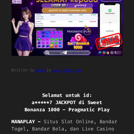
Written by
admin
in
Uncategorized
Selamat untuk id:
a*****7
JACKPOT di Sweet
Bonanza 1000 – Pragmatic Play
MANAPLAY –
Situs Slot Online, Bandar
Togel, Bandar Bola, dan Live Casino