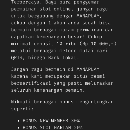
Terpercaya. Bagi para penggemar
permainan slot online, jangan ragu
untuk bergabung dengan MANAPLAY,
cukup dengan 1 akun anda sudah bisa
bermain berbagai macam permainan dan
dapatkan kemenangan besar! Cukup
minimal deposit 10 ribu (Rp 10.000,-)
melalui berbagai metode mulai dari
QRIS, hingga Bank Lokal.
Jangan ragu bermain di MANAPLAY
karena kami merupakan situs resmi
bersertifikasi yang pasti melunaskan
seluruh kemenangan pemain.
Nikmati berbagai bonus menguntungkan
seperti:
BONUS NEW MEMBER 30%
BONUS SLOT HARIAN 20%