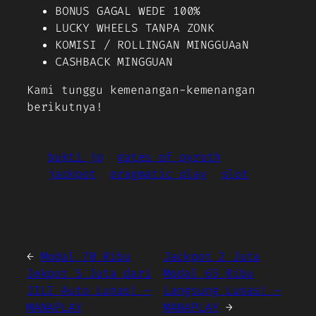
BONUS GAGAL WEDE 100%
LUCKY WHEELS TANPA ZONK
KOMISI / ROLLINGAN MINGGUAaN
CASHBACK MINGGUAN
Kami tunggu kemenangan-kemenangan
berikutnya!
bukti jp
gates of pyroth
jackpot
pragmatic play
slot
←
Modal 70 Ribu
Jackpot 2 Juta
Jekpot 5 Juta dari
Modal 65 Ribu
JILI Auto Lunas! –
Langsung Lunas! –
MANAPLAY
MANAPLAY
→