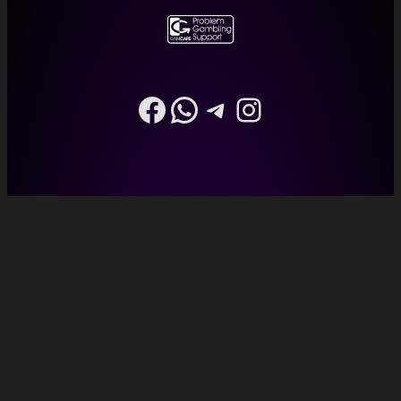
Facebook
WhatsApp
Telegram
Instagram