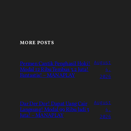
MORE POSTS
August
Permen Cantik Penghasil Hoki!
Modal 12 Ribu Tembus 3,2 Juta!
4,
Fantastis! – MANAPLAY
2026
August
Dar Der Dor! Dapat Uang Cair
Langsung! Modal 99 Ribu Jadi 3
4,
Juta! – MANAPLAY
2026