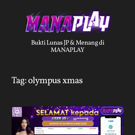
Skip
to
content
Bukti Lunas JP & Menang di
MANAPLAY
Tag:
olympus xmas